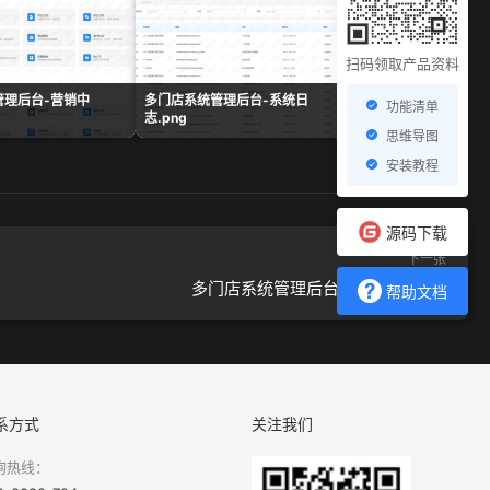
扫码领取产品资料
管理后台-营销中
多门店系统管理后台-系统日
多门店系统管理后台-
功能清单
志.png
表.png
思维导图
安装教程
源码下载
下一张
多门店系统管理后台-图文管理.png
帮助文档
系方式
关注我们
询热线：