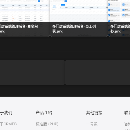
门店系统管理后台-资金积
多门店系统管理后台-员工列
多门店系统
png
表.png
心.png
于我们
产品介绍
其他链接
联
于CRMEB
标准版 (PHP)
一号通
咨