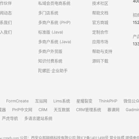
40
作伙伴
私域会员电商系统
技术社区
闻动态
多门店系统
帮助文档
招
系我们
多商户系统 (PHP)
官方商城
15
入我们
标准版 (Java)
定制合作
产
多商户系统 (Java)
应用市场
13
多商户外贸版
帮助与支持
知识付费系统
源码下载
陀螺匠·企业助手
FormCreate
互站网
Lims系统
星耀裂变
ThinkPHP
微信公
成器
PHP中文网
CRM
天互数据
CRM管理系统
慕课网
Gadmi
芦虎导航
多语言建站系统
6 www.crmeb.com 公司：西安众邦网络科技有限公司
陕ICP备14011498号
营业执照
增值电