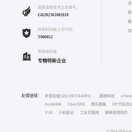
合
国家高新技术企业编号：
新
GR202361002818
联
陕西科创板上市代码：
加
T000052
荣获陕西省
专精特新企业
友情链接：
申请友链(QQ:597244065）
捷顺科技
uView
InsideRIA
OpenSNS
图鸟模板
DIY代码生
VUE
小蚂蚁云
工业互联网
捷映视频制作
© 2014-202