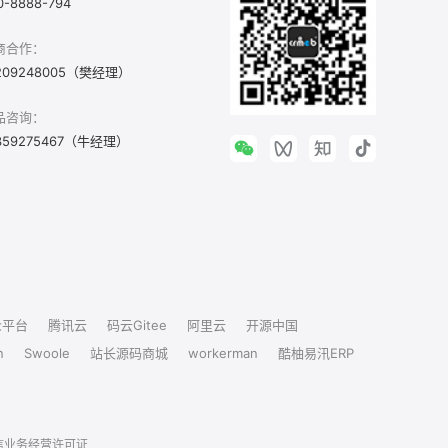
0-8888-794
商合作：
209248005（樊经理）
品咨询：
359275467（牛经理）
众平台
腾讯云
码云Gitee
阿里云
开源中国
n
Swoole
站长源码商城
workerman
酷柚易汛ERP
信业务经营许可证