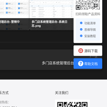
扫码领取产品资料
管理后台-营销中
多门店系统管理后台-系统日
多门店系统管理后台-
功能清单
志.png
表.png
思维导图
安装教程
源码下载
下一张
多门店系统管理后台-微信菜单.png
帮助文档
系方式
关注我们
询热线：