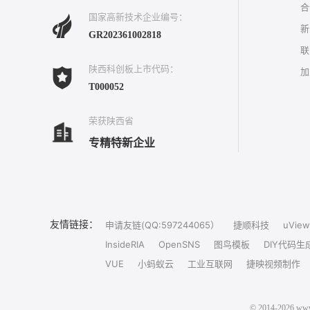
合
国家高新技术企业编号：
新
GR202361002818
联
陕西科创板上市代码：
加
T000052
荣获陕西省
专精特新企业
友情链接：
申请友链(QQ:597244065）
捷顺科技
uView
InsideRIA
OpenSNS
图鸟模板
DIY代码生
VUE
小蚂蚁云
工业互联网
捷映视频制作
© 2014-202