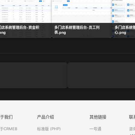
门店系统管理后台-资金积
多门店系统管理后台-员工列
多门店系统
png
表.png
心.png
于我们
产品介绍
其他链接
联
于CRMEB
标准版 (PHP)
一号通
咨