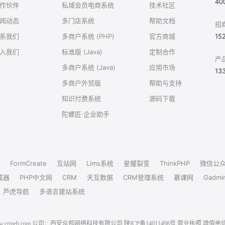
40
作伙伴
私域会员电商系统
技术社区
闻动态
多门店系统
帮助文档
招
系我们
多商户系统 (PHP)
官方商城
15
入我们
标准版 (Java)
定制合作
产
多商户系统 (Java)
应用市场
13
多商户外贸版
帮助与支持
知识付费系统
源码下载
陀螺匠·企业助手
FormCreate
互站网
Lims系统
星耀裂变
ThinkPHP
微信公
成器
PHP中文网
CRM
天互数据
CRM管理系统
慕课网
Gadmi
芦虎导航
多语言建站系统
6 www.crmeb.com 公司：西安众邦网络科技有限公司
陕ICP备14011498号
营业执照
增值电