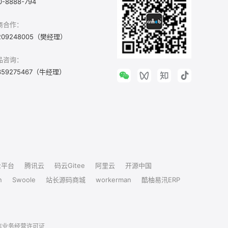
0-8888-794
商合作：
209248005（樊经理）
品咨询：
359275467（牛经理）
众平台
腾讯云
码云Gitee
阿里云
开源中国
n
Swoole
站长源码商城
workerman
酷柚易汛ERP
信业务经营许可证