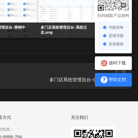
扫码领取产品资料
功能清单
管理后台-营销中
多门店系统管理后台-系统日
多门店系统管理后台-
志.png
表.png
思维导图
安装教程
源码下载
下一张
多门店系统管理后台-供应商订单.png
帮助文档
系方式
关注我们
询热线：
0-8888-794