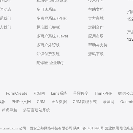
作伙伴
私域会员电商系统
技术社区
闻动态
多门店系统
帮助文档
招
系我们
多商户系统 (PHP)
官方商城
15
入我们
标准版 (Java)
定制合作
产
多商户系统 (Java)
应用市场
13
多商户外贸版
帮助与支持
知识付费系统
源码下载
陀螺匠·企业助手
FormCreate
互站网
Lims系统
星耀裂变
ThinkPHP
微信公
成器
PHP中文网
CRM
天互数据
CRM管理系统
慕课网
Gadmi
芦虎导航
多语言建站系统
6 www.crmeb.com 公司：西安众邦网络科技有限公司
陕ICP备14011498号
营业执照
增值电