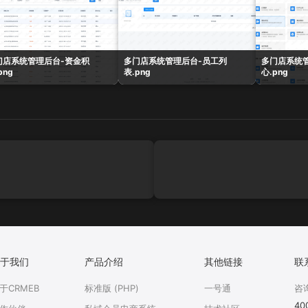
门店系统管理后台-资金积
多门店系统管理后台-员工列
多门店系统
png
表.png
心.png
于我们
产品介绍
其他链接
联
于CRMEB
标准版 (PHP)
一号通
咨
40