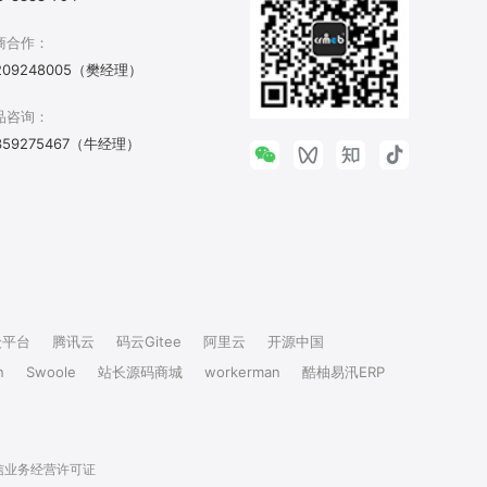
商合作：
209248005（樊经理）
品咨询：
359275467（牛经理）
众平台
腾讯云
码云Gitee
阿里云
开源中国
n
Swoole
站长源码商城
workerman
酷柚易汛ERP
信业务经营许可证