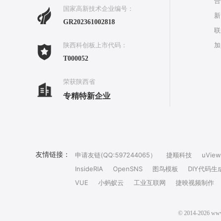
合
国家高新技术企业编号：
新
GR202361002818
联
加
陕西科创板上市代码：
T000052
荣获陕西省
专精特新企业
友情链接：
申请友链(QQ:597244065）
捷顺科技
uView
InsideRIA
OpenSNS
图鸟模板
DIY代码生
VUE
小蚂蚁云
工业互联网
捷映视频制作
© 2014-202