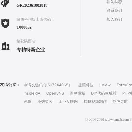
新闻动态
GR202361002818
联系我们
加入我们
陕西科创板上市代码：
T000052
荣获陕西省
专精特新企业
友情链接：
申请友链(QQ:597244065）
捷顺科技
uView
FormCre
InsideRIA
OpenSNS
图鸟模板
DIY代码生成器
PHP
VUE
小蚂蚁云
工业互联网
捷映视频制作
芦虎导航
© 2014-2026 www.crm