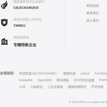
国家高新技术企业编号：
新闻动态
GR202361002818
联系我们
陕西科创板上市代码：
加入我们
T000052
荣获陕西省
专精特新企业
友情链接：
申请友链(QQ:597244065）
捷顺科技
uView
FormCre
InsideRIA
OpenSNS
图鸟模板
DIY代码生成器
PHP
VUE
小蚂蚁云
工业互联网
捷映视频制作
芦虎导航
© 2014-2026 www.crm