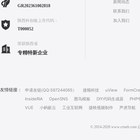
新闻动态
GR202361002818
联系我们
加入我们
陕西科创板上市代码：
T000052
荣获陕西省
专精特新企业
友情链接：
申请友链(QQ:597244065）
捷顺科技
uView
FormCre
InsideRIA
OpenSNS
图鸟模板
DIY代码生成器
PHP
VUE
小蚂蚁云
工业互联网
捷映视频制作
芦虎导航
© 2014-2026 www.crm