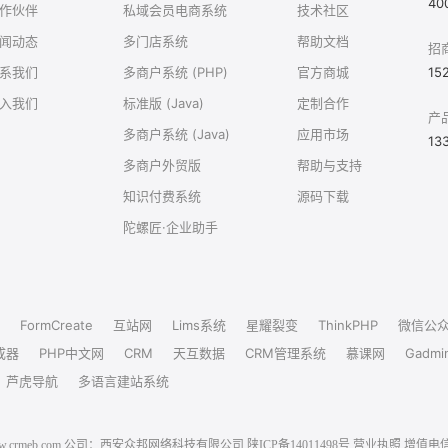
40
作伙伴
私域会员电商系统
技术社区
闻动态
多门店系统
帮助文档
招
系我们
多商户系统 (PHP)
官方商城
15
入我们
标准版 (Java)
定制合作
产
多商户系统 (Java)
应用市场
13
多商户外贸版
帮助与支持
知识付费系统
源码下载
陀螺匠·企业助手
FormCreate
互站网
Lims系统
星耀裂变
ThinkPHP
微信公
成器
PHP中文网
CRM
天互数据
CRM管理系统
慕课网
Gadmi
芦虎导航
多语言建站系统
6 www.crmeb.com 公司：西安众邦网络科技有限公司
陕ICP备14011498号
营业执照
增值电