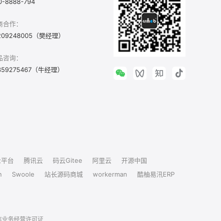
0-8888-794
商合作：
209248005（樊经理）
品咨询：
359275467（牛经理）
众平台
腾讯云
码云Gitee
阿里云
开源中国
n
Swoole
站长源码商城
workerman
酷柚易汛ERP
信业务经营许可证