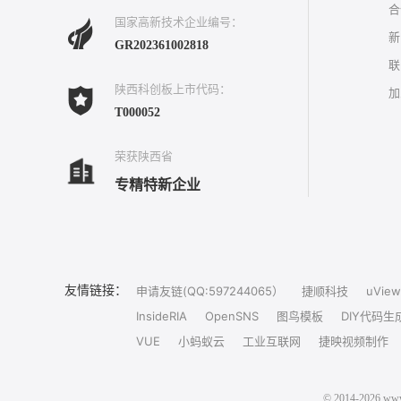
合
国家高新技术企业编号：
新
GR202361002818
联
陕西科创板上市代码：
加
T000052
荣获陕西省
专精特新企业
友情链接：
申请友链(QQ:597244065）
捷顺科技
uView
InsideRIA
OpenSNS
图鸟模板
DIY代码生
VUE
小蚂蚁云
工业互联网
捷映视频制作
© 2014-202