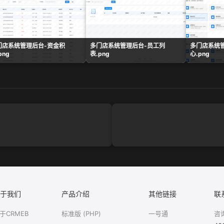
门店系统管理后台-资金积
多门店系统管理后台-员工列
多门店系统
png
表.png
心.png
于我们
产品介绍
其他链接
联
于CRMEB
标准版 (PHP)
一号通
咨