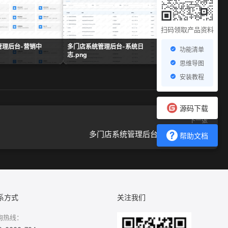
扫码领取产品资料
管理后台-营销中
多门店系统管理后台-系统日
多门店系统管理后台-
功能清单
志.png
表.png
思维导图
安装教程
源码下载
下一张
多门店系统管理后台-对账管理.png
帮助文档
系方式
关注我们
询热线：