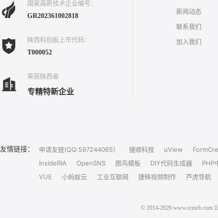
国家高新技术企业编号：
新闻动态
GR202361002818
联系我们
陕西科创板上市代码：
加入我们
T000052
荣获陕西省
专精特新企业
友情链接：
申请友链(QQ:597244065）
捷顺科技
uView
FormCre
InsideRIA
OpenSNS
图鸟模板
DIY代码生成器
PHP
VUE
小蚂蚁云
工业互联网
捷映视频制作
芦虎导航
© 2014-2026 www.crm