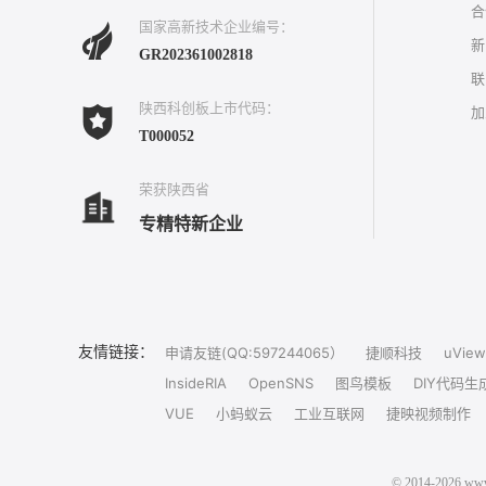
合
国家高新技术企业编号：
新
GR202361002818
联
陕西科创板上市代码：
加
T000052
荣获陕西省
专精特新企业
友情链接：
申请友链(QQ:597244065）
捷顺科技
uView
InsideRIA
OpenSNS
图鸟模板
DIY代码生
VUE
小蚂蚁云
工业互联网
捷映视频制作
© 2014-202