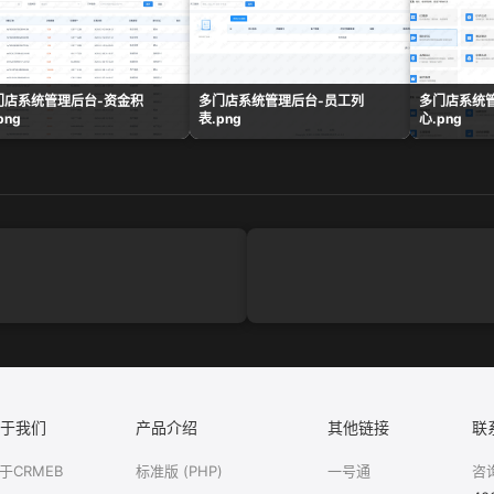
门店系统管理后台-资金积
多门店系统管理后台-员工列
多门店系统
png
表.png
心.png
于我们
产品介绍
其他链接
联
于CRMEB
标准版 (PHP)
一号通
咨