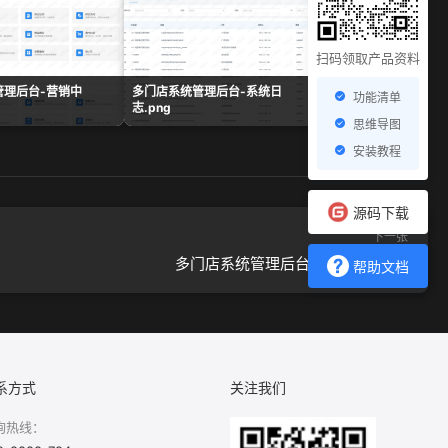
扫码领取产品资料
管理后台-营销中
多门店系统管理后台-系统日
多门店系统管理后台-
功能清单
志.png
表.png
思维导图
安装教程
源码下载
下一张
多门店系统管理后台-商业授权.png
帮助文档
系方式
关注我们
询热线：