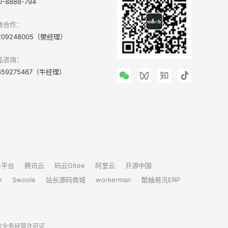
0-8888-794
商合作：
209248005（樊经理）
品咨询：
359275467（牛经理）
众平台
腾讯云
码云Gitee
阿里云
开源中国
n
Swoole
站长源码商城
workerman
酷柚易汛ERP
信业务经营许可证