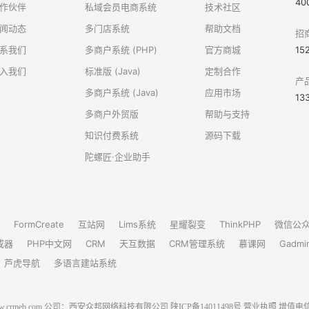
40
作伙伴
私域会员电商系统
技术社区
闻动态
多门店系统
帮助文档
招
系我们
多商户系统 (PHP)
官方商城
15
入我们
标准版 (Java)
定制合作
产
多商户系统 (Java)
应用市场
13
多商户外贸版
帮助与支持
知识付费系统
源码下载
陀螺匠·企业助手
FormCreate
互站网
Lims系统
星耀裂变
ThinkPHP
微信公
成器
PHP中文网
CRM
天互数据
CRM管理系统
慕课网
Gadmi
芦虎导航
多语言建站系统
6 www.crmeb.com 公司：西安众邦网络科技有限公司
陕ICP备14011498号
营业执照
增值电