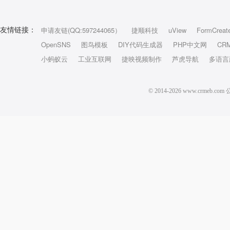
申请友链(QQ:597244065）
捷顺科技
uView
FormCreat
友情链接：
OpenSNS
图鸟模板
DIY代码生成器
PHP中文网
CR
小蚂蚁云
工业互联网
捷映视频制作
芦虎导航
多语言
© 2014-2026 www.crm