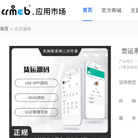
首页
官方商城
主
首页
企业服务
货运系
产品简介：
订单完成后
适用类型
价 格
服 务