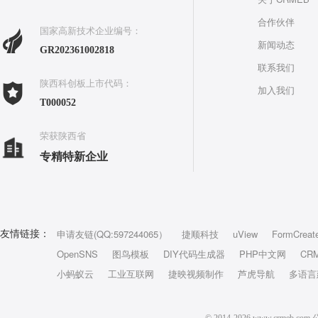
合作伙伴
国家高新技术企业编号：
新闻动态
GR202361002818
联系我们
陕西科创板上市代码：
加入我们
T000052
荣获陕西省
专精特新企业
申请友链(QQ:597244065）
捷顺科技
uView
FormCreat
友情链接：
OpenSNS
图鸟模板
DIY代码生成器
PHP中文网
CR
小蚂蚁云
工业互联网
捷映视频制作
芦虎导航
多语言