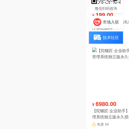
微信扫码咨询
199.00
¥
投票分享报名活动礼
市场入驻
序系统源码
热度 38
技术社区
6980.00
¥
【陀螺匠·企业助手】
理系统独立版永久授
热度 34