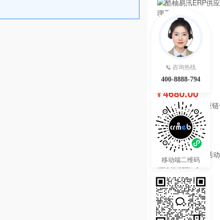
咨询热线
400-8888-794
4680.00
¥
酷柚易汛ERP供应
系统
热度 38
移动端二维码