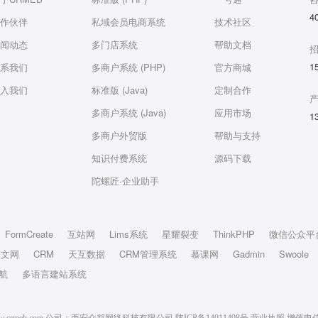
4
作伙伴
私域会员电商系统
技术社区
闻动态
多门店系统
帮助文档
1
系我们
多商户系统 (PHP)
官方商城
入我们
标准版 (Java)
定制合作
多商户系统 (Java)
应用市场
1
多商户外贸版
帮助与支持
知识付费系统
源码下载
陀螺匠·企业助手
FormCreate
互站网
Lims系统
星耀裂变
ThinkPHP
微信公众平
中文网
CRM
天互数据
CRM管理系统
慕课网
Gadmin
Swoole
航
多语言建站系统