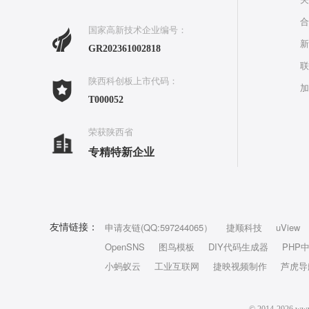
合
国家高新技术企业编号：
新
GR202361002818
联
陕西科创板上市代码：
加
T000052
荣获陕西省
专精特新企业
申请友链(QQ:597244065）
捷顺科技
uView
友情链接：
OpenSNS
图鸟模板
DIY代码生成器
PHP
小蚂蚁云
工业互联网
捷映视频制作
芦虎导