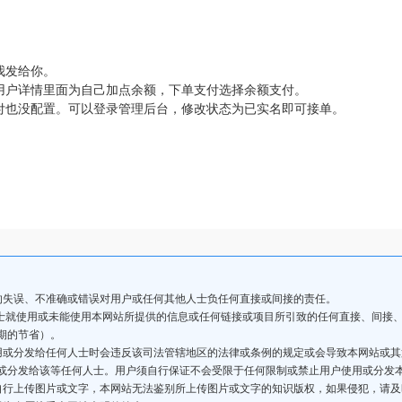
我发给你。
用户详情里面为自己加点余额，下单支付选择余额支付。
付也没配置。可以登录管理后台，修改状态为已实名即可接单。
的失误、不准确或错误对用户或任何其他人士负任何直接或间接的责任。
人士就使用或未能使用本网站所提供的信息或任何链接或项目所引致的任何直接、间接
期的节省）。
用或分发给任何人士时会违反该司法管辖地区的法律或条例的规定或会导致本网站或
或分发给该等任何人士。用户须自行保证不会受限于任何限制或禁止用户使用或分发
自行上传图片或文字，本网站无法鉴别所上传图片或文字的知识版权，如果侵犯，请