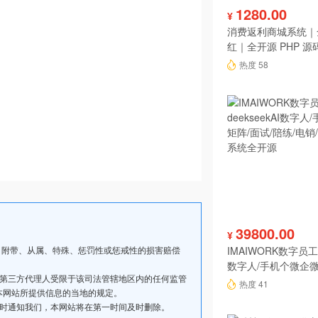
1280.00
¥
消费返利商城系统｜
红｜全开源 PHP 源
热度 58
39800.00
¥
、附带、从属、特殊、惩罚性或惩戒性的损害赔偿
IMAIWORK数字员工d
数字人/手机个微企微
其第三方代理人受限于该司法管辖地区内的任何监管
陪练/电销/客服/法
热度 41
本网站所提供信息的当地的规定。
及时通知我们，本网站将在第一时间及时删除。