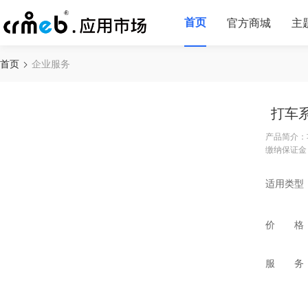
首页
官方商城
主
首页
企业服务
打车
产品简介：
缴纳保证金
适用类型
价 格
服 务