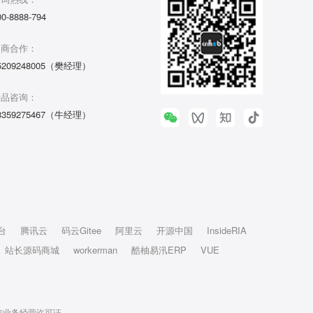
00-8888-794
招商合作：
5209248005（樊经理）
产品咨询：
3359275467（牛经理）
台
腾讯云
码云Gitee
阿里云
开源中国
InsideRIA
站长源码商城
workerman
酷柚易汛ERP
VUE