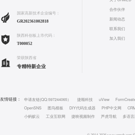
合作伙伴
国家高新技术企业编号：
新闻动态
GR202361002818
联系我们
陕西科创板上市代码：
加入我们
T000052
荣获陕西省
专精特新企业
申请友链(QQ:597244065）
捷顺科技
uView
FormCreat
友情链接：
OpenSNS
图鸟模板
DIY代码生成器
PHP中文网
CR
小蚂蚁云
工业互联网
捷映视频制作
芦虎导航
多语言