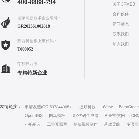
400-8888-794
关于CRMEB
合作伙伴
国家高新技术企业编号：
新闻动态
GR202361002818
联系我们
陕西科创板上市代码：
加入我们
T000052
荣获陕西省
专精特新企业
申请友链(QQ:597244065）
捷顺科技
uView
FormCreat
友情链接：
OpenSNS
图鸟模板
DIY代码生成器
PHP中文网
CR
小蚂蚁云
工业互联网
捷映视频制作
芦虎导航
多语言