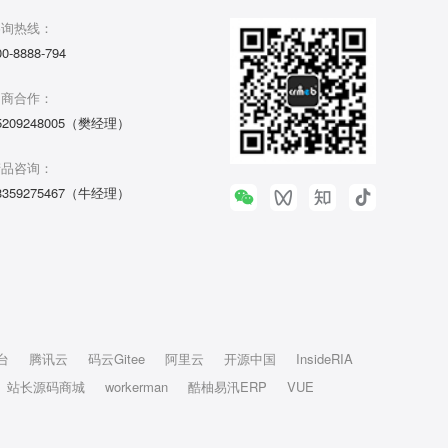
咨询热线：
00-8888-794
招商合作：
5209248005（樊经理）
产品咨询：
3359275467（牛经理）
台
腾讯云
码云Gitee
阿里云
开源中国
InsideRIA
站长源码商城
workerman
酷柚易汛ERP
VUE