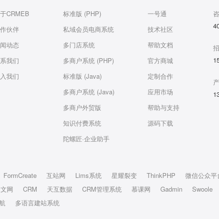
于CRMEB
标准版 (PHP)
一号通
4
作伙伴
私域会员电商系统
技术社区
闻动态
多门店系统
帮助文档
1
系我们
多商户系统 (PHP)
官方商城
入我们
标准版 (Java)
定制合作
多商户系统 (Java)
应用市场
1
多商户外贸版
帮助与支持
知识付费系统
源码下载
陀螺匠·企业助手
FormCreate
互站网
Lims系统
星耀裂变
ThinkPHP
微信公众平
中文网
CRM
天互数据
CRM管理系统
慕课网
Gadmin
Swoole
航
多语言建站系统