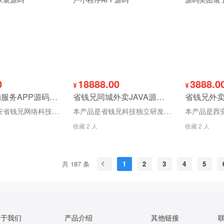
0
18888.00
3888.0
¥
¥
省钱兄预约服务APP源码同城服务家政服务美容美发洗车保洁搬家维修家装源码
省钱兄同城外卖JAVA源码校园外卖同城跑腿美团饿了么多商户小程序APP源码
本产品是西安省钱兄网络科技有限公司独立研发的预约服务产品！承接二次订制开发！我们源码不加密！支持二次开发！本公司承诺所有源码均为开源！保证保障系统稳定！
本产品是省钱兄科技独立研发的同城外卖产品！承接二次订制开发，我们源码不加密！支持二次开发！本公司承诺所有源码均为开源！保证保障系统稳定！ 核心功能说明： 具体功能看附件携带的思维导图 支持用户端，商家端，骑手端, 总后台
收藏 2 人
收藏 2 人
共 187 条
1
2
3
4
5
关于我们
产品介绍
其他链接