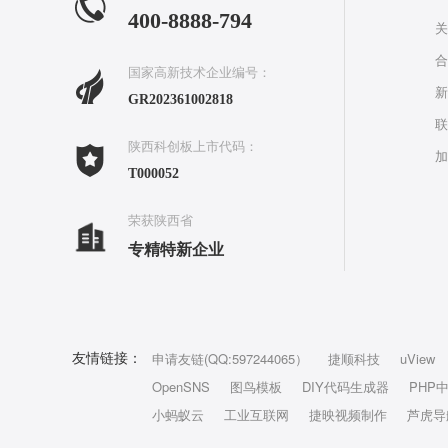
400-8888-794
关
合
国家高新技术企业编号：
新
GR202361002818
联
陕西科创板上市代码：
加
T000052
荣获陕西省
专精特新企业
申请友链(QQ:597244065）
捷顺科技
uView
友情链接：
OpenSNS
图鸟模板
DIY代码生成器
PHP
小蚂蚁云
工业互联网
捷映视频制作
芦虎导