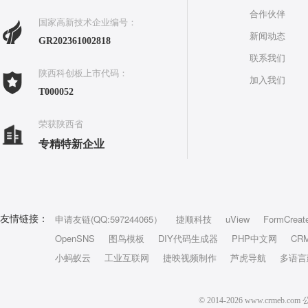
合作伙伴
国家高新技术企业编号：
新闻动态
GR202361002818
联系我们
陕西科创板上市代码：
加入我们
T000052
荣获陕西省
专精特新企业
申请友链(QQ:597244065）
捷顺科技
uView
FormCreat
友情链接：
OpenSNS
图鸟模板
DIY代码生成器
PHP中文网
CR
小蚂蚁云
工业互联网
捷映视频制作
芦虎导航
多语言
© 2014-2026 www.crm