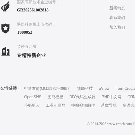
国家高新技术企业编号：
新闻动态
GR202361002818
联系我们
陕西科创板上市代码：
加入我们
T000052
荣获陕西省
专精特新企业
申请友链(QQ:597244065）
捷顺科技
uView
FormCreat
友情链接：
OpenSNS
图鸟模板
DIY代码生成器
PHP中文网
CR
小蚂蚁云
工业互联网
捷映视频制作
芦虎导航
多语言
© 2014-2026 www.crm