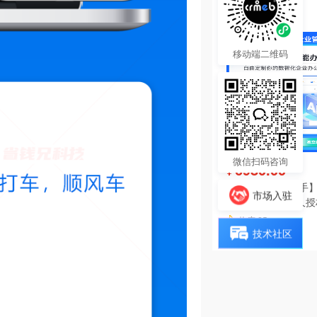
热度 25
移动端二维码
微信扫码咨询
6980.00
¥
【陀螺匠·企业助手】
市场入驻
理系统独立版永久授
热度 25
技术社区