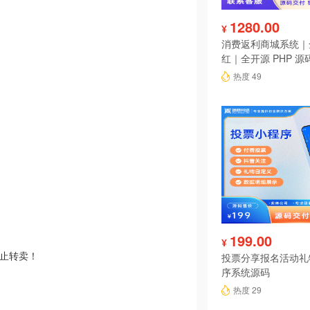
1280.00
¥
消费返利商城系统｜
红｜全开源 PHP 源
热度 49
199.00
¥
禁止转卖！
投票分享报名活动礼
序系统源码
热度 29