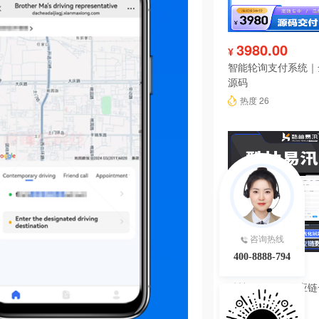
3980.00
¥
智能轮询支付系统｜
源码
热度 26
咨询热线
400-8888-794
4680.00
¥
酷柚易汛ERP供应
系统