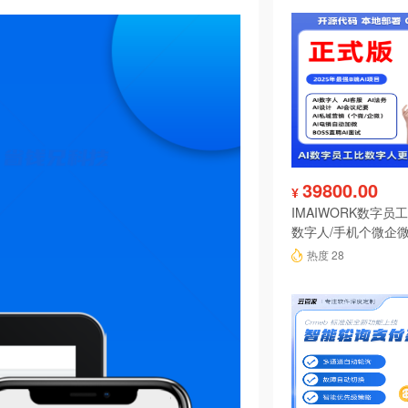
39800.00
¥
IMAIWORK数字员工d
数字人/手机个微企微
陪练/电销/客服/法
热度 28