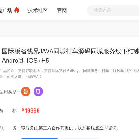
题广场
技术社区
官网
国际版省钱兄JAVA同城打车源码同城服务线下结账
Android+IOS+H5
产品简介：支持谷歌地图，支持国际支付PalPay。 同城服务，打车，顺风车 我的团
录。司机入驻。 适配PAD
适用类型：
价 格：
￥
18888
服 务：
该服务由第三方合作商提供，联系客服点立即咨询。