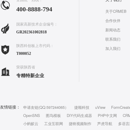
400-8888-794
关于CRMEB
合作伙伴
国家高新技术企业编号：
新闻动态
GR202361002818
联系我们
陕西科创板上市代码：
加入我们
T000052
荣获陕西省
专精特新企业
申请友链(QQ:597244065）
捷顺科技
uView
FormCreat
友情链接：
OpenSNS
图鸟模板
DIY代码生成器
PHP中文网
CR
小蚂蚁云
工业互联网
捷映视频制作
芦虎导航
多语言