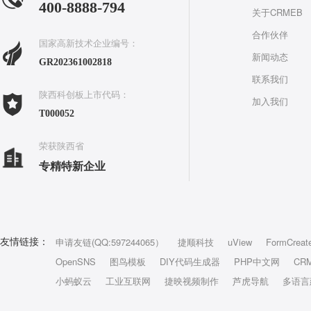
400-8888-794
关于CRMEB
合作伙伴
国家高新技术企业编号：
新闻动态
GR202361002818
联系我们
陕西科创板上市代码：
加入我们
T000052
荣获陕西省
专精特新企业
申请友链(QQ:597244065）
捷顺科技
uView
FormCreat
友情链接：
OpenSNS
图鸟模板
DIY代码生成器
PHP中文网
CR
小蚂蚁云
工业互联网
捷映视频制作
芦虎导航
多语言