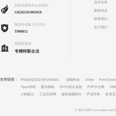
合作伙伴
国家高新技术企业编号：
新闻动态
GR202361002818
联系我们
陕西科创板上市代码：
加入我们
T000052
荣获陕西省
专精特新企业
申请友链(QQ:597244065）
捷顺科技
uView
FormCreat
友情链接：
OpenSNS
图鸟模板
DIY代码生成器
PHP中文网
CR
小蚂蚁云
工业互联网
捷映视频制作
芦虎导航
多语言
© 2014-2026 www.crm