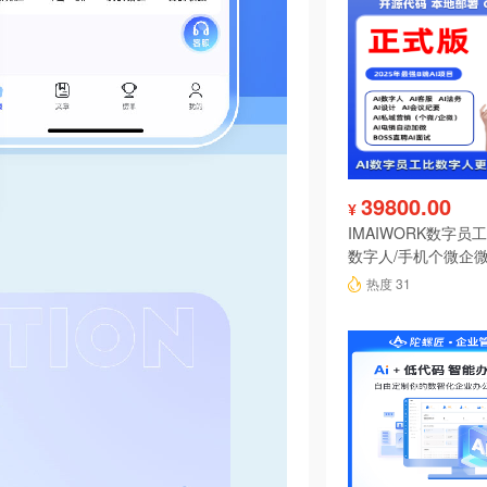
39800.00
¥
IMAIWORK数字员工d
数字人/手机个微企微
陪练/电销/客服/法
热度 31