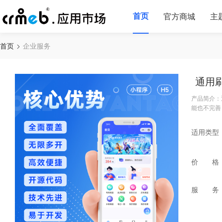
首页
官方商城
主
首页
企业服务
通用
产品简介：
能也不完善
适用类型
价 格
服 务