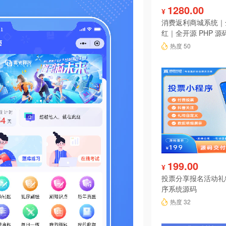
1280.00
¥
消费返利商城系统｜
红｜全开源 PHP 源
热度 50
199.00
¥
投票分享报名活动礼
序系统源码
热度 32