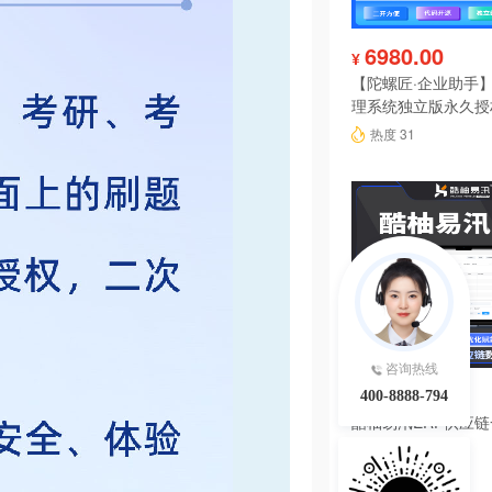
6980.00
¥
【陀螺匠·企业助手】
理系统独立版永久授
热度 31
咨询热线
4680.00
¥
400-8888-794
酷柚易汛ERP供应
系统
热度 30