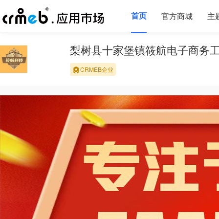
首页
官方商城
主
梨树县十家堡镇筱航电子商务
CRMEB企业