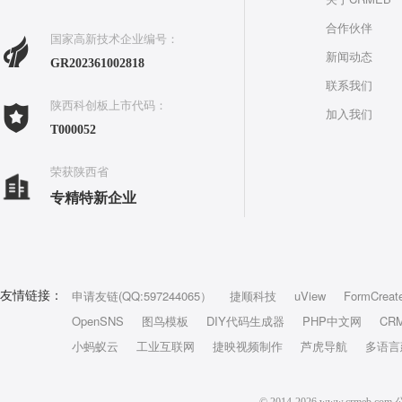
合作伙伴
国家高新技术企业编号：
新闻动态
GR202361002818
联系我们
陕西科创板上市代码：
加入我们
T000052
荣获陕西省
专精特新企业
申请友链(QQ:597244065）
捷顺科技
uView
FormCreat
友情链接：
OpenSNS
图鸟模板
DIY代码生成器
PHP中文网
CR
小蚂蚁云
工业互联网
捷映视频制作
芦虎导航
多语言