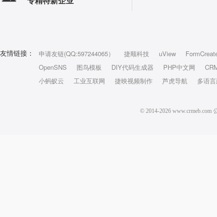
专精特新企业
申请友链(QQ:597244065）
捷顺科技
uView
FormCreat
友情链接：
OpenSNS
图鸟模板
DIY代码生成器
PHP中文网
CR
小蚂蚁云
工业互联网
捷映视频制作
芦虎导航
多语言
© 2014-2026 www.crm