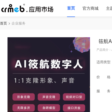
首页
官方商城
主
首页
企业服务
筱航A
产品简介：
适用类型
价 格
服 务