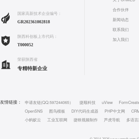
合作伙伴
国家高新技术企业编号：
新闻动态
GR202361002818
联系我们
陕西科创板上市代码：
加入我们
T000052
荣获陕西省
专精特新企业
申请友链(QQ:597244065）
捷顺科技
uView
FormCreat
友情链接：
OpenSNS
图鸟模板
DIY代码生成器
PHP中文网
CR
小蚂蚁云
工业互联网
捷映视频制作
芦虎导航
多语言