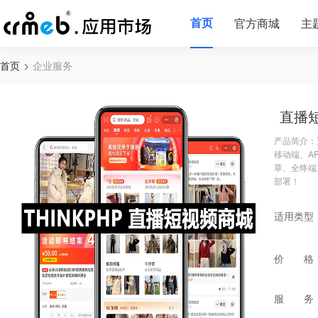
首页
官方商城
主
首页
企业服务
直播
产品简介：直
移动端、A
草、全终端
部署！
适用类型
价 格
服 务