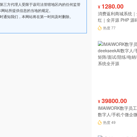
其第三方代理人受限于该司法管辖地区内的任何监管
1280.00
¥
本网站所提供信息的当地的规定。
消费返利商城系统｜
及时通知我们，本网站将在第一时间及时删除。
红｜全开源 PHP 源
热度 77
39800.00
¥
IMAIWORK数字员工d
数字人/手机个微企微
陪练/电销/客服/法
热度 49