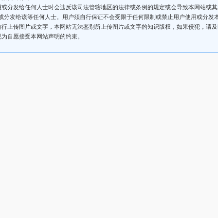
用或分发给任何人士时会违反该司法管辖地区的法律或条例的规定或会导致本网站或
或分发给该等任何人士。用户须自行保证不会受限于任何限制或禁止用户使用或分发
自行上传图片或文字，本网站无法鉴别所上传图片或文字的知识版权，如果侵犯，请
视为自愿接受本网站声明的约束。