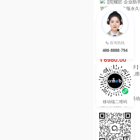
咨询热线
400-8888-794
6980.00
¥
【陀螺匠·企业助手】
理系统独立版永久授
热度 44
移动端二维码