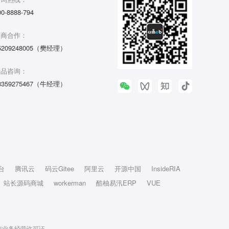
00-8888-794
招商合作：
5209248005（樊经理）
产品咨询：
3359275467（牛经理）
台
腾讯云
码云Gitee
阿里云
开源中国
InsideRIA
站长源码商城
workerman
酷柚易汛ERP
VUE