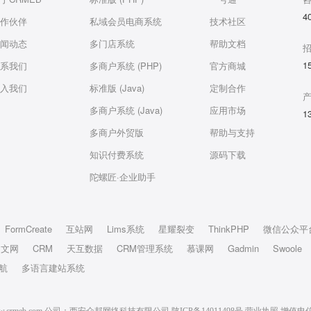
4
作伙伴
私域会员电商系统
技术社区
闻动态
多门店系统
帮助文档
1
系我们
多商户系统 (PHP)
官方商城
入我们
标准版 (Java)
定制合作
多商户系统 (Java)
应用市场
1
多商户外贸版
帮助与支持
知识付费系统
源码下载
陀螺匠·企业助手
FormCreate
互站网
Lims系统
星耀裂变
ThinkPHP
微信公众平
中文网
CRM
天互数据
CRM管理系统
慕课网
Gadmin
Swoole
航
多语言建站系统