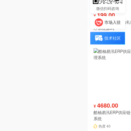
微信扫码咨询
199.00
¥
投票分享报名活动礼
市场入驻
序系统源码
热度 43
技术社区
4680.00
¥
酷柚易汛ERP供应
系统
热度 40