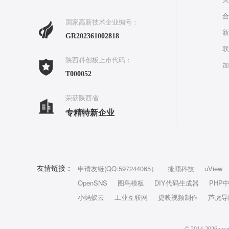
合
国家高新技术企业编号：
新
GR202361002818
联
陕西科创板上市代码：
加
T000052
荣获陕西省
专精特新企业
申请友链(QQ:597244065）
捷顺科技
uView
友情链接：
OpenSNS
图鸟模板
DIY代码生成器
PHP
小蚂蚁云
工业互联网
捷映视频制作
芦虎导