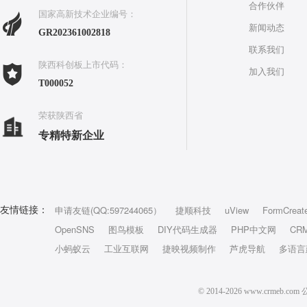
合作伙伴
国家高新技术企业编号：
新闻动态
GR202361002818
联系我们
陕西科创板上市代码：
加入我们
T000052
荣获陕西省
专精特新企业
申请友链(QQ:597244065）
捷顺科技
uView
FormCreat
友情链接：
OpenSNS
图鸟模板
DIY代码生成器
PHP中文网
CR
小蚂蚁云
工业互联网
捷映视频制作
芦虎导航
多语言
© 2014-2026 www.crm