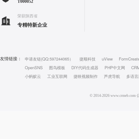
T000052
荣获陕西省
专精特新企业
申请友链(QQ:597244065）
捷顺科技
uView
FormCreat
友情链接：
OpenSNS
图鸟模板
DIY代码生成器
PHP中文网
CR
小蚂蚁云
工业互联网
捷映视频制作
芦虎导航
多语言
© 2014-2026 www.crm