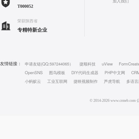
加入我们
T000052
荣获陕西省
专精特新企业
申请友链(QQ:597244065）
捷顺科技
uView
FormCreat
友情链接：
OpenSNS
图鸟模板
DIY代码生成器
PHP中文网
CR
小蚂蚁云
工业互联网
捷映视频制作
芦虎导航
多语言
© 2014-2026 www.crm