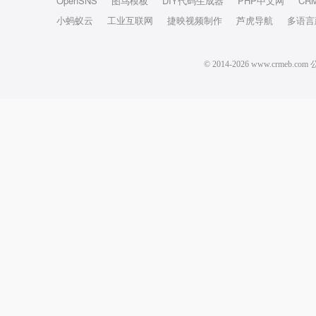
OpenSNS
图鸟模板
DIY代码生成器
PHP中文网
CR
小蚂蚁云
工业互联网
捷映视频制作
芦虎导航
多语言
© 2014-2026 www.crm