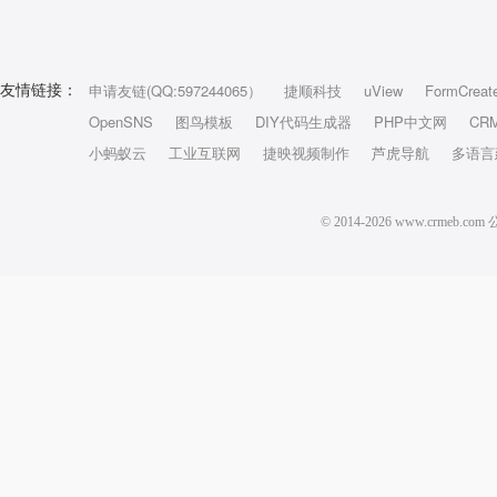
申请友链(QQ:597244065）
捷顺科技
uView
FormCreat
友情链接：
OpenSNS
图鸟模板
DIY代码生成器
PHP中文网
CR
小蚂蚁云
工业互联网
捷映视频制作
芦虎导航
多语言
© 2014-2026 www.crm