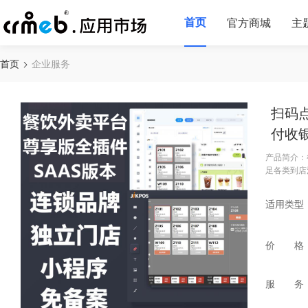
首页
官方商城
主
首页
企业服务
扫码
付收
产品简介：
足各类到店
适用类型
价 格
服 务