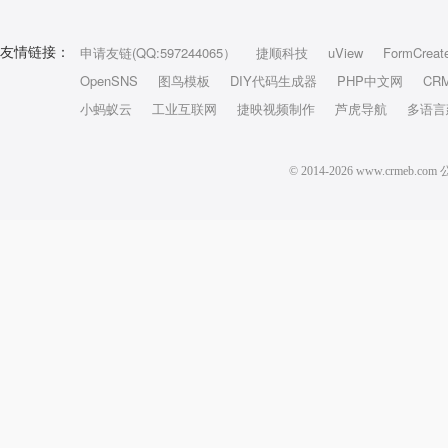
申请友链(QQ:597244065）
捷顺科技
uView
FormCreat
友情链接：
OpenSNS
图鸟模板
DIY代码生成器
PHP中文网
CR
小蚂蚁云
工业互联网
捷映视频制作
芦虎导航
多语言
© 2014-2026 www.crm