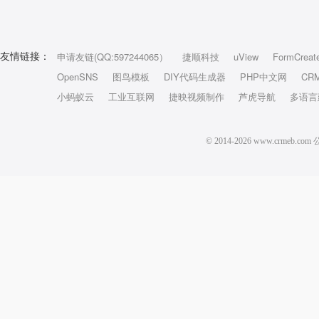
申请友链(QQ:597244065）
捷顺科技
uView
FormCreat
友情链接：
OpenSNS
图鸟模板
DIY代码生成器
PHP中文网
CR
小蚂蚁云
工业互联网
捷映视频制作
芦虎导航
多语言
© 2014-2026 www.crm