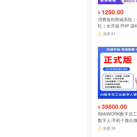
1280.00
¥
消费返利商城系统｜
红｜全开源 PHP 源
热度 61
39800.00
¥
IMAIWORK数字员工d
数字人/手机个微企微
陪练/电销/客服/法
热度 39