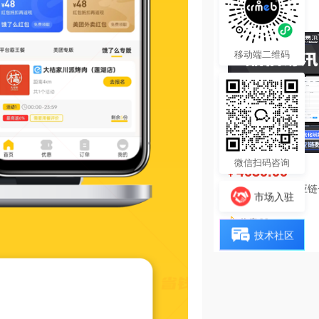
热度 37
移动端二维码
微信扫码咨询
4680.00
¥
酷柚易汛ERP供应
市场入驻
系统
热度 32
技术社区