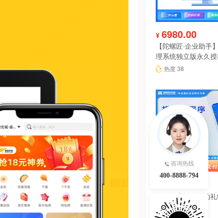
6980.00
¥
【陀螺匠·企业助手】
理系统独立版永久授
热度 38
咨询热线
400-8888-794
199.00
¥
投票分享报名活动礼
序系统源码