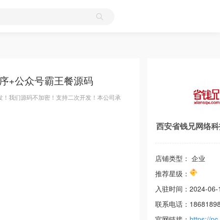
程序+公众号霸王餐源码
发！我们源码不加密！支持二次开发！本公司承
西安省钱兄网络科
店铺类型： 企业
推荐星级：
入驻时间：
2024-06-
联系电话：
1868189
官网链接：
https://pc