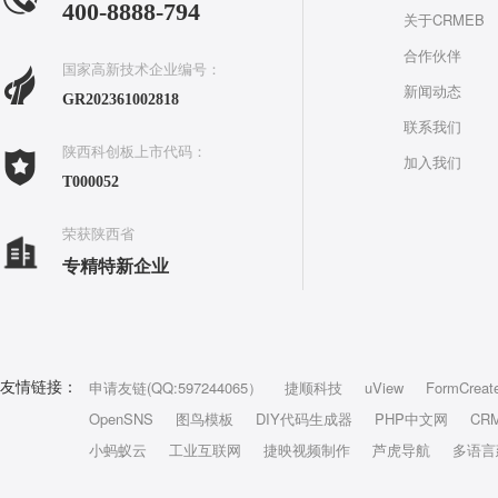
400-8888-794
关于CRMEB
合作伙伴
国家高新技术企业编号：
新闻动态
GR202361002818
联系我们
陕西科创板上市代码：
加入我们
T000052
荣获陕西省
专精特新企业
申请友链(QQ:597244065）
捷顺科技
uView
FormCreat
友情链接：
OpenSNS
图鸟模板
DIY代码生成器
PHP中文网
CR
小蚂蚁云
工业互联网
捷映视频制作
芦虎导航
多语言