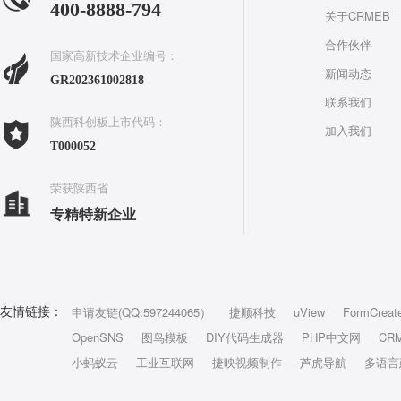
400-8888-794
关于CRMEB
合作伙伴
国家高新技术企业编号：
新闻动态
GR202361002818
联系我们
陕西科创板上市代码：
加入我们
T000052
荣获陕西省
专精特新企业
申请友链(QQ:597244065）
捷顺科技
uView
FormCreat
友情链接：
OpenSNS
图鸟模板
DIY代码生成器
PHP中文网
CR
小蚂蚁云
工业互联网
捷映视频制作
芦虎导航
多语言