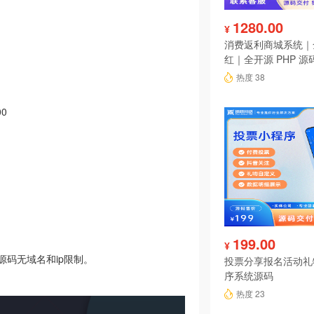
1280.00
¥
消费返利商城系统｜
红｜全开源 PHP 源
热度 38
00
199.00
¥
码无域名和ip限制。
投票分享报名活动礼
序系统源码
热度 23