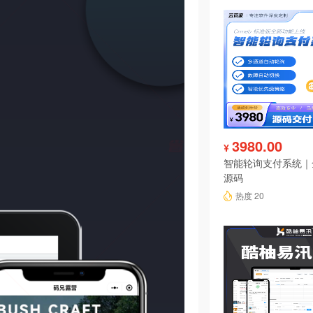
3980.00
¥
智能轮询支付系统｜
源码
热度 20