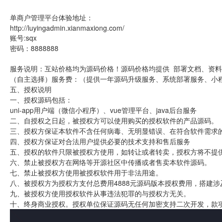
单商户管理平台体验地址：
http://luyingadmin.xianmaxiong.com/
账号:sqx
密码：8888888
服务说明：互站价格均为源码价格！源码价格均提供 部署文档、资
（自主选择）服务费：（提供一年源码升级服务、系统部署服务、小程
五、授权说明
一、授权源码包括：
uni-app用户端（微信小程序）、vue管理平台、java后台服务
二、自授权之日起，被授权方可以使用购买的授权软件的产品源码。
三、授权方保证本软件不含任何病毒、无明显错误、在符合软件需求
四、授权方保证对合法用户提供必要的技术支持和售后服务
五、授权的软件只限被授权方使用，如转让或者转卖，授权方将不提
六、禁止被授权方在网络等开源社区中传播或者售卖本软件源码。
七、禁止被授权方使用被授权软件用于非法用途。
八、被授权方为授权方支付总费用4888元源码版本授权费用，搭建
九、被授权方使用授权软件从事违法犯罪的与授权方无关。
十、终身商业授权。授权单位保证源码无任何加密支持二次开发，款