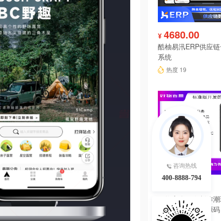
4680.00
¥
酷柚易汛ERP供应
系统
热度 19
咨询热线
400-8888-794
3000.00
¥
好物盲盒开发制作潮
软件系统小程序源码