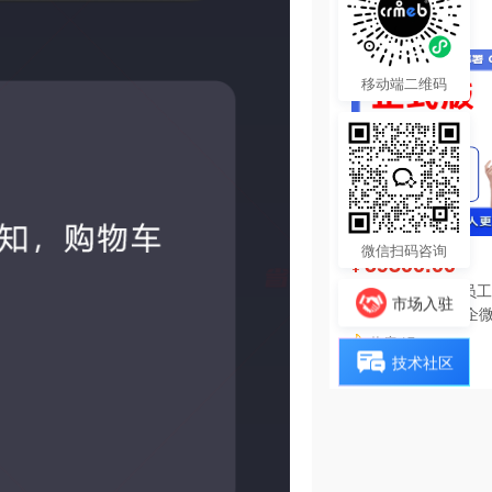
热度 18
移动端二维码
微信扫码咨询
39800.00
¥
IMAIWORK数字员工d
市场入驻
数字人/手机个微企微
陪练/电销/客服/法
热度 17
技术社区