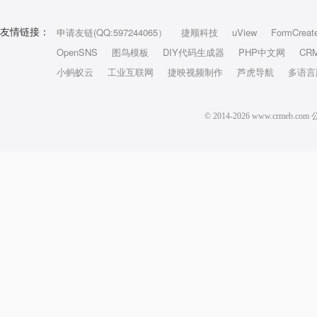
申请友链(QQ:597244065）
捷顺科技
uView
FormCreat
友情链接：
OpenSNS
图鸟模板
DIY代码生成器
PHP中文网
CR
小蚂蚁云
工业互联网
捷映视频制作
芦虎导航
多语言
© 2014-2026 www.crm