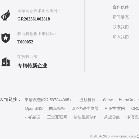
合作伙伴
国家高新技术企业编号：
新闻动态
GR202361002818
联系我们
陕西科创板上市代码：
加入我们
T000052
荣获陕西省
专精特新企业
申请友链(QQ:597244065）
捷顺科技
uView
FormCreat
友情链接：
OpenSNS
图鸟模板
DIY代码生成器
PHP中文网
CR
小蚂蚁云
工业互联网
捷映视频制作
芦虎导航
多语言
© 2014-2026 www.crm