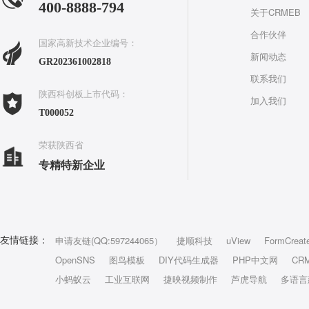
400-8888-794
关于CRMEB
合作伙伴
国家高新技术企业编号：
新闻动态
GR202361002818
联系我们
陕西科创板上市代码：
加入我们
T000052
荣获陕西省
专精特新企业
申请友链(QQ:597244065）
捷顺科技
uView
FormCreat
友情链接：
OpenSNS
图鸟模板
DIY代码生成器
PHP中文网
CR
小蚂蚁云
工业互联网
捷映视频制作
芦虎导航
多语言