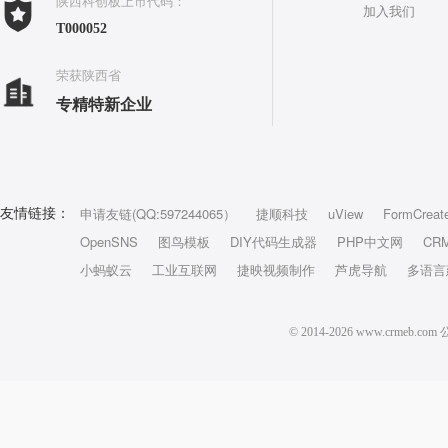
陕西科创板上市代码：
加入我们
T000052
荣获陕西省
专精特新企业
申请友链(QQ:597244065）
捷顺科技
uView
FormCreat
友情链接：
OpenSNS
图鸟模板
DIY代码生成器
PHP中文网
CR
小蚂蚁云
工业互联网
捷映视频制作
芦虎导航
多语言
© 2014-2026 www.crm