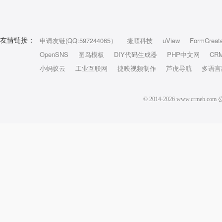
申请友链(QQ:597244065）
捷顺科技
uView
FormCreat
友情链接：
OpenSNS
图鸟模板
DIY代码生成器
PHP中文网
CR
小蚂蚁云
工业互联网
捷映视频制作
芦虎导航
多语言
© 2014-2026 www.crm