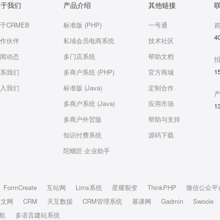
关于我们
产品介绍
其他链接
于CRMEB
标准版 (PHP)
一号通
4
作伙伴
私域会员电商系统
技术社区
闻动态
多门店系统
帮助文档
1
系我们
多商户系统 (PHP)
官方商城
入我们
标准版 (Java)
定制合作
多商户系统 (Java)
应用市场
1
多商户外贸版
帮助与支持
知识付费系统
源码下载
陀螺匠·企业助手
FormCreate
互站网
Lims系统
星耀裂变
ThinkPHP
微信公众平
中文网
CRM
天互数据
CRM管理系统
慕课网
Gadmin
Swoole
航
多语言建站系统