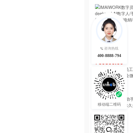
咨询热线
400-8888-794
39800.00
¥
IMAIWORK数字员工d
数字人/手机个微企微
陪练/电销/客服/法
热度 31
移动端二维码