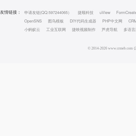
申请友链(QQ:597244065）
捷顺科技
uView
FormCreat
友情链接：
OpenSNS
图鸟模板
DIY代码生成器
PHP中文网
CR
小蚂蚁云
工业互联网
捷映视频制作
芦虎导航
多语言
© 2014-2026 www.crm