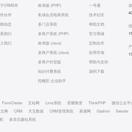
于CRMEB
标准版 (PHP)
一号通
4
作伙伴
私域会员电商系统
技术社区
闻动态
多门店系统
帮助文档
1
系我们
多商户系统 (PHP)
官方商城
入我们
标准版 (Java)
定制合作
多商户系统 (Java)
应用市场
1
多商户外贸版
帮助与支持
知识付费系统
源码下载
陀螺匠·企业助手
FormCreate
互站网
Lims系统
星耀裂变
ThinkPHP
微信公众平
中文网
CRM
天互数据
CRM管理系统
慕课网
Gadmin
Swoole
航
多语言建站系统