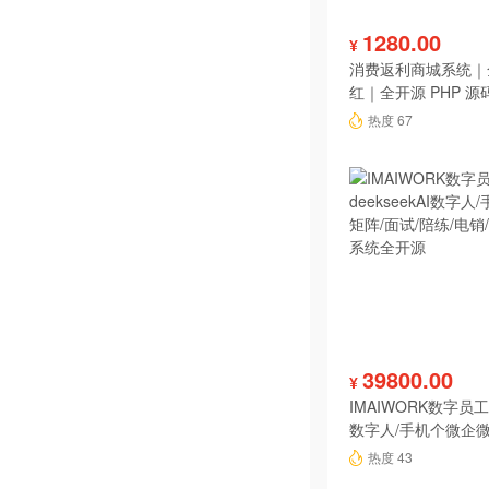
1280.00
¥
消费返利商城系统｜
红｜全开源 PHP 源
热度 67
39800.00
¥
IMAIWORK数字员工d
数字人/手机个微企微
陪练/电销/客服/法
热度 43