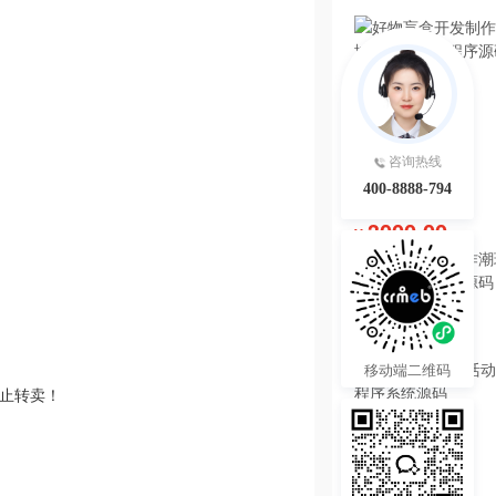
咨询热线
400-8888-794
3000.00
¥
好物盲盒开发制作潮
软件系统小程序源码
热度 40
移动端二维码
禁止转卖！