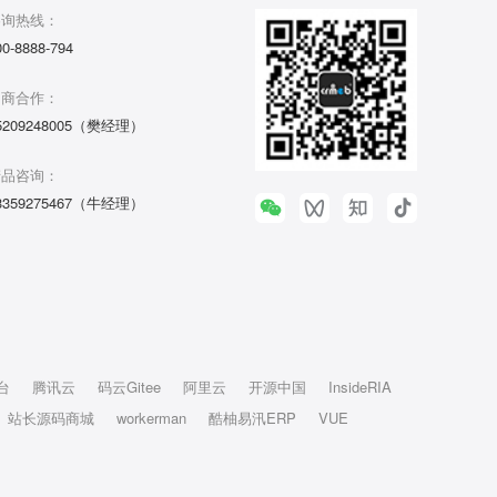
咨询热线：
00-8888-794
招商合作：
5209248005（樊经理）
产品咨询：
3359275467（牛经理）
台
腾讯云
码云Gitee
阿里云
开源中国
InsideRIA
站长源码商城
workerman
酷柚易汛ERP
VUE