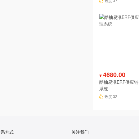
热度 37
4680.00
¥
酷柚易汛ERP供应
系统
热度 32
联系方式
关注我们