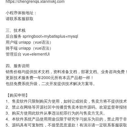
https://chengrenqs.xianmxkj.com
小程序体验地址：
请联系客服获取
三、技术栈
后台服务 springboot+mybatisplus+mysql
用户端 uniapp（vue语法）
骑手端 uniapp（vue语法）
管理后台 vue+elementUi
四、服务说明
销售价格均提供技术文档，资料准备文档，部署文档。业务咨询免费
更新技术服务费一年2000元所有本店产品都一样！
包括免费系统升级，二次开发提供技术解决方案等。
【购买申明】
1、售卖软件只限制购买方使用，如转让或转卖，售卖方将不提供技术
2、禁止在网络等开源社区中传播货售卖本软件源码。欢迎监督举报
3、购买方使用此软件从事违法犯罪行为的与售卖方无关。
4、本软件系统产品使用用途仅限于研究学习娱乐为目的，禁止用于
5、源码具有可复制性，不接受恶意退款！有演示请一定联系客服获