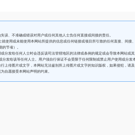
的失误、不准确或错误对用户或任何其他人士负任何直接或间接的责任。
人士就使用或未能使用本网站所提供的信息或任何链接或项目所引致的任何直接、间接
期的节省）。
用或分发给任何人士时会违反该司法管辖地区的法律或条例的规定或会导致本网站或
或分发给该等任何人士。用户须自行保证不会受限于任何限制或禁止用户使用或分发
自行上传图片或文字，本网站无法鉴别所上传图片或文字的知识版权，如果侵犯，请
视为自愿接受本网站声明的约束。