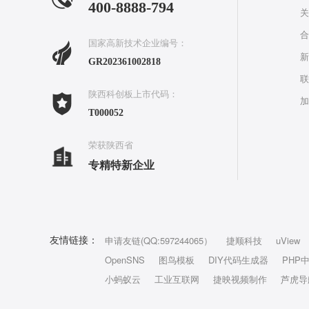
400-8888-794
关
合
国家高新技术企业编号：
新
GR202361002818
联
陕西科创板上市代码：
加
T000052
荣获陕西省
专精特新企业
申请友链(QQ:597244065）
捷顺科技
uView
友情链接：
OpenSNS
图鸟模板
DIY代码生成器
PHP
小蚂蚁云
工业互联网
捷映视频制作
芦虎导