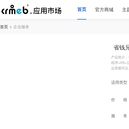
首页
官方商城
主
首页
企业服务
省钱兄
产品简介：我们
程序+H5
运营都可以
适用类型
价 格
服 务