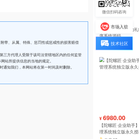
微信扫码咨询
199.00
¥
市场入驻
投票分享报名活动礼
序系统源码
、附带、从属、特殊、惩罚性或惩戒性的损害赔偿
技术社区
热度 38
其第三方代理人受限于该司法管辖地区内的任何监管
本网站所提供信息的当地的规定。
及时通知我们，本网站将在第一时间及时删除。
6980.00
¥
【陀螺匠·企业助手】
理系统独立版永久授