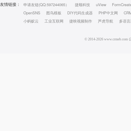
申请友链(QQ:597244065）
捷顺科技
uView
FormCreat
友情链接：
OpenSNS
图鸟模板
DIY代码生成器
PHP中文网
CR
小蚂蚁云
工业互联网
捷映视频制作
芦虎导航
多语言
© 2014-2026 www.crm