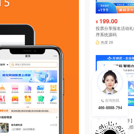
199.00
¥
投票分享报名活动礼
序系统源码
热度 28
咨询热线
400-8888-794
6980.00
¥
【陀螺匠·企业助手】
理系统独立版永久授