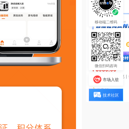
热度 28
移动端二维码
微信扫码咨询
3980.00
¥
智能轮询支付系统｜
市场入驻
源码
热度 23
技术社区