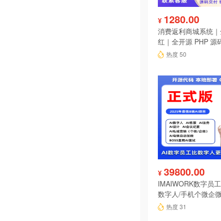
1280.00
¥
消费返利商城系统｜
红｜全开源 PHP 源
热度 50
39800.00
¥
IMAIWORK数字员工d
数字人/手机个微企微
陪练/电销/客服/法
热度 31