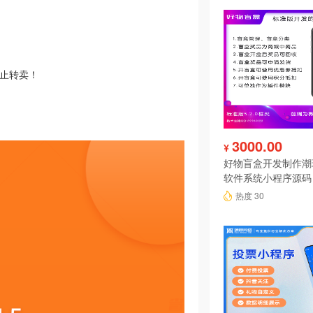
禁止转卖！
3000.00
¥
好物盲盒开发制作潮
软件系统小程序源码
热度 30