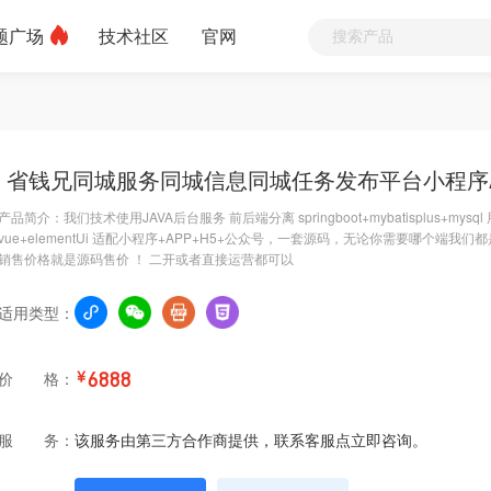
题广场
技术社区
官网
省钱兄同城服务同城信息同城任务发布平台小程序
产品简介：我们技术使用JAVA后台服务 前后端分离 springboot+mybatisplus+mysq
vue+elementUi 适配小程序+APP+H5+公众号，一套源码，无论你需要哪个
销售价格就是源码售价 ！ 二开或者直接运营都可以
适用类型：
价 格：
￥
6888
服 务：
该服务由第三方合作商提供，联系客服点立即咨询。